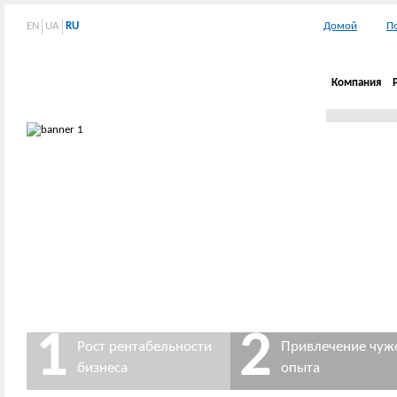
EN
UA
RU
Домой
П
Компания
1
2
Рост рентабельности
Привлечение чуж
бизнеса
опыта