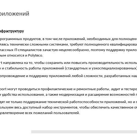
приложений
нфраструктуру
программных продуктов, в том числе приложений, необходимых для полноцен
ляясь технически сложными системами, требуют полноценного квалифицирова
лассных IT-специалистов зачастую нецелесообразно, поэтому поддержку прил
м относится и Polyteco.
port направлена на то, чтобы сохранить или повысить производительность исп
во и стабильность работы приложений (стандартных и узкоспециализированных)
бя сопровождение и поддержку приложений любой сложности, разработанных н
pport могут проводиться профилактические и ремонтные работы, аудит и тести
и удобства использования, а также модернизация и расширение возможностей 
идят не только поддержание технической работоспособности приложений, но и
пользуем весь доступный набор инструментов, чтобы обеспечить качественное
довлетворение всех пожеланий пользователей.