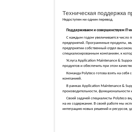
Техническая поддержка 
Недоступен ни однин перевод.
Поддерживаем и совершенствуем IT-и
С каждым годом увеличивается число 
предприятий. Программные продукты, яв
предприятии собственный отдел высокок
специализированным компаниям, к которы
Услуга Application Maintenance & Sup
продуктов и обеспечить при этом качест
Команда Polyteco готова взять на се
компанией.
В рамках Application Maintenance & Su
производительности, функциональности 
Своей задачей специалисты Polyteco в
на их содержание. В своей работе мы ис
интеграцию новых решений и ресурсов, у