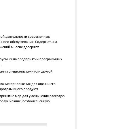
ной деятельности современных
нного обслуживания. Содержать на
ожений многие доверяют
ользуемых на предприятии программных
.
ашими специалистами или другой
рование приложения для оценки его
программного продукта.
 принятие мер для уменьшения расходов
 обслуживание, безболезненную