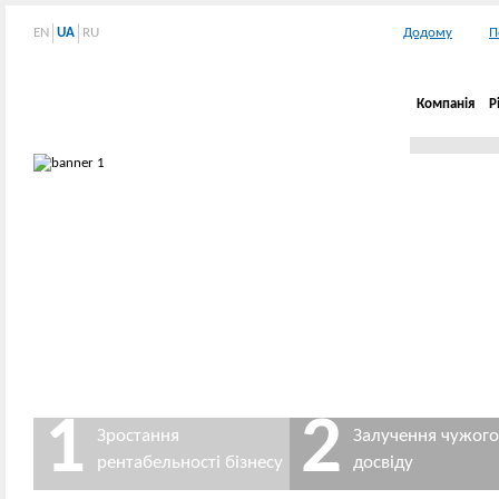
EN
UA
RU
Додому
П
Компанія
Р
1
2
Зростання
Залучення чужого
рентабельності бізнесу
досвіду